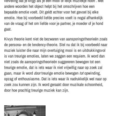
verveling dat je krijgt als je een mooi of lelijk muziekje hoort’. Met
andere woorden het object helpt bij het omschrijven hoe een
bepaalde emotie voelt. Dit geldt echter voor het gevoel bij elke
emotie. Hoe bij voorbeeld liefde precies voelt is nogal afhankelijk
van de vraag of het om liefde voor je partner, je moeder of je hond
gaat.
Kivys theorie kent niet de bezwaren van aansporingstheorieën zoals
de persona- en de tendency-theorie. Stel nu dat ik bij voorbeeld naar
muziek luister die naar mijn overtuiging mooi is en uitdrukkingsvol
is van treurige emoties, laten we zeggen een requiem. Ik word dan
niet zoals de aansporingstheorieën suggereren bewogen tot een
treurige emotie, dat is iets waar ik niet vrijwillig naar op zoek zal
gaan, maar ik word
door
treurige emotie bewogen
tot
opwinding,
opzag of enthousiasme. Dat is iets waar ik nadrukkelijk wel naar op
zoek zou kunnen zijn. Ik word geraakt door muzikale schoonheid,
door hoe prachtig treurige muziek kan zijn.