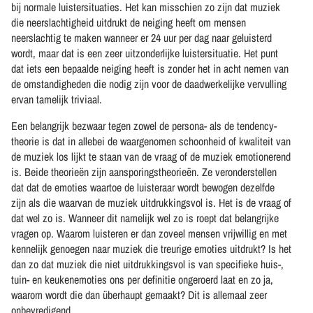
bij normale luistersituaties. Het kan misschien zo zijn dat muziek
die neerslachtigheid uitdrukt de neiging heeft om mensen
neerslachtig te maken wanneer er 24 uur per dag naar geluisterd
wordt, maar dat is een zeer uitzonderlijke luistersituatie. Het punt
dat iets een bepaalde neiging heeft is zonder het in acht nemen van
de omstandigheden die nodig zijn voor de daadwerkelijke vervulling
ervan tamelijk triviaal.
Een belangrijk bezwaar tegen zowel de persona- als de tendency-
theorie is dat in allebei de waargenomen schoonheid of kwaliteit van
de muziek los lijkt te staan van de vraag of de muziek emotionerend
is. Beide theorieën zijn aansporingstheorieën. Ze veronderstellen
dat dat de emoties waartoe de luisteraar wordt bewogen dezelfde
zijn als die waarvan de muziek uitdrukkingsvol is. Het is de vraag of
dat wel zo is. Wanneer dit namelijk wel zo is roept dat belangrijke
vragen op. Waarom luisteren er dan zoveel mensen vrijwillig en met
kennelijk genoegen naar muziek die treurige emoties uitdrukt? Is het
dan zo dat muziek die niet uitdrukkingsvol is van specifieke huis-,
tuin- en keukenemoties ons per definitie ongeroerd laat en zo ja,
waarom wordt die dan überhaupt gemaakt? Dit is allemaal zeer
onbevredigend.