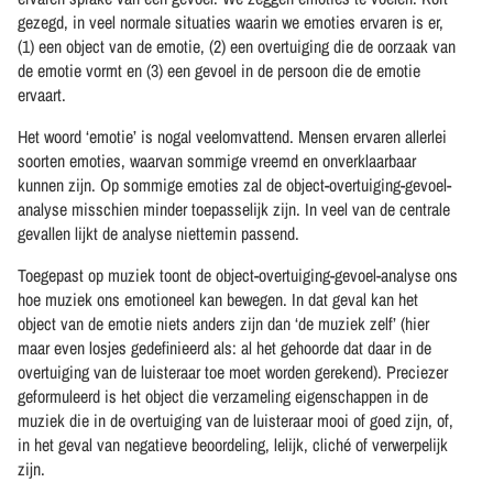
gezegd, in veel normale situaties waarin we emoties ervaren is er,
(1) een object van de emotie, (2) een overtuiging die de oorzaak van
de emotie vormt en (3) een gevoel in de persoon die de emotie
ervaart.
Het woord ‘emotie’ is nogal veelomvattend. Mensen ervaren allerlei
soorten emoties, waarvan sommige vreemd en onverklaarbaar
kunnen zijn. Op sommige emoties zal de object-overtuiging-gevoel-
analyse misschien minder toepasselijk zijn. In veel van de centrale
gevallen lijkt de analyse niettemin passend.
Toegepast op muziek toont de object-overtuiging-gevoel-analyse ons
hoe muziek ons emotioneel kan bewegen. In dat geval kan het
object van de emotie niets anders zijn dan ‘de muziek zelf’ (hier
maar even losjes gedefinieerd als: al het gehoorde dat daar in de
overtuiging van de luisteraar toe moet worden gerekend). Preciezer
geformuleerd is het object die verzameling eigenschappen in de
muziek die in de overtuiging van de luisteraar mooi of goed zijn, of,
in het geval van negatieve beoordeling, lelijk, cliché of verwerpelijk
zijn.