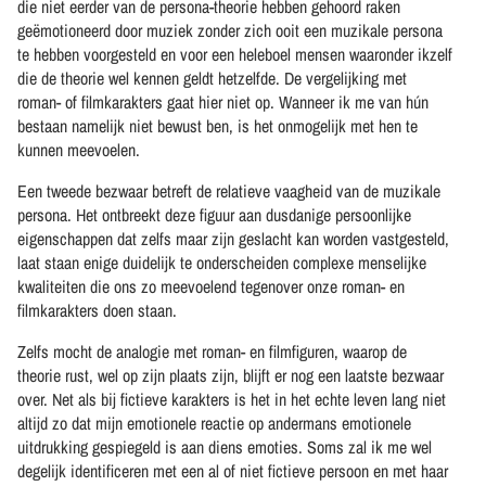
die niet eerder van de persona-theorie hebben gehoord raken
geëmotioneerd door muziek zonder zich ooit een muzikale persona
te hebben voorgesteld en voor een heleboel mensen waaronder ikzelf
die de theorie wel kennen geldt hetzelfde. De vergelijking met
roman- of filmkarakters gaat hier niet op. Wanneer ik me van hún
bestaan namelijk niet bewust ben, is het onmogelijk met hen te
kunnen meevoelen.
Een tweede bezwaar betreft de relatieve vaagheid van de muzikale
persona. Het ontbreekt deze figuur aan dusdanige persoonlijke
eigenschappen dat zelfs maar zijn geslacht kan worden vastgesteld,
laat staan enige duidelijk te onderscheiden complexe menselijke
kwaliteiten die ons zo meevoelend tegenover onze roman- en
filmkarakters doen staan.
Zelfs mocht de analogie met roman- en filmfiguren, waarop de
theorie rust, wel op zijn plaats zijn, blijft er nog een laatste bezwaar
over. Net als bij fictieve karakters is het in het echte leven lang niet
altijd zo dat mijn emotionele reactie op andermans emotionele
uitdrukking gespiegeld is aan diens emoties. Soms zal ik me wel
degelijk identificeren met een al of niet fictieve persoon en met haar