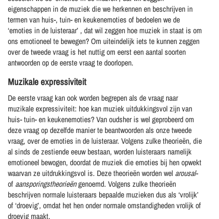
eigenschappen in de muziek die we herkennen en beschrijven in
termen van huis-, tuin- en keukenemoties of bedoelen we de
‘emoties in de luisteraar’ , dat wil zeggen hoe muziek in staat is om
ons emotioneel te bewegen? Om uiteindelijk iets te kunnen zeggen
over de tweede vraag is het nuttig om eerst een aantal soorten
antwoorden op de eerste vraag te doorlopen.
Muzikale expressiviteit
De eerste vraag kan ook worden begrepen als de vraag naar
muzikale expressiviteit: hoe kan muziek uitdukkingsvol zijn van
huis- tuin- en keukenemoties? Van oudsher is wel geprobeerd om
deze vraag op dezelfde manier te beantwoorden als onze tweede
vraag, over de emoties in de luisteraar. Volgens zulke theorieën, die
al sinds de zestiende eeuw bestaan, worden luisteraars namelijk
emotioneel bewogen, doordat de muziek die emoties bij hen opwekt
waarvan ze uitdrukkingsvol is. Deze theorieën worden wel
arousal-
of
aansporingstheorieën
genoemd. Volgens zulke theorieën
beschrijven normale luisteraars bepaalde muzieken dus als ‘vrolijk’
of ‘droevig’, omdat het hen onder normale omstandigheden vrolijk of
droevig maakt.