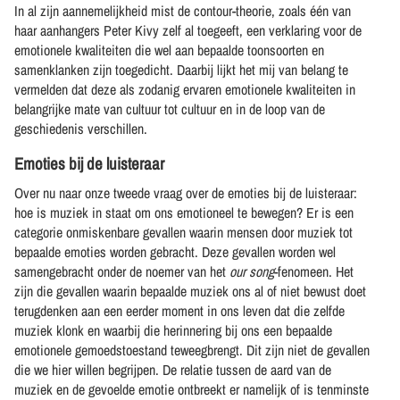
In al zijn aannemelijkheid mist de contour-theorie, zoals één van
haar aanhangers Peter Kivy zelf al toegeeft, een verklaring voor de
emotionele kwaliteiten die wel aan bepaalde toonsoorten en
samenklanken zijn toegedicht. Daarbij lijkt het mij van belang te
vermelden dat deze als zodanig ervaren emotionele kwaliteiten in
belangrijke mate van cultuur tot cultuur en in de loop van de
geschiedenis verschillen.
Emoties bij de luisteraar
Over nu naar onze tweede vraag over de emoties bij de luisteraar:
hoe is muziek in staat om ons emotioneel te bewegen? Er is een
categorie onmiskenbare gevallen waarin mensen door muziek tot
bepaalde emoties worden gebracht. Deze gevallen worden wel
samengebracht onder de noemer van het
our song
-fenomeen. Het
zijn die gevallen waarin bepaalde muziek ons al of niet bewust doet
terugdenken aan een eerder moment in ons leven dat die zelfde
muziek klonk en waarbij die herinnering bij ons een bepaalde
emotionele gemoedstoestand teweegbrengt. Dit zijn niet de gevallen
die we hier willen begrijpen. De relatie tussen de aard van de
muziek en de gevoelde emotie ontbreekt er namelijk of is tenminste