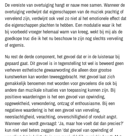
De vereiste van overtuiging hangt er nauw mee samen. Wanneer de
overtuiging verdwijnt dat eigenschappen van de muziek prachtig of
vervelend zijn, verdwijnt ook veel zo niet al het emotionele effect dat
die eigenschappen plachten te hebben. Een modulatie waar ik het
bij voorbeeld vroeger helemaal warm van kreeg, wekt bij mij als de
goedkope truc die ik het nu beschouw te zijn nog slechts verveling
of ergernis.
Nu rest de derde component, het gevoel dat er in de luisteraar bij
gepaard gaat. Dit gevoel is in tegenstelling tot wel is beweerd geen
verheven esthetische gewaarwording die alleen door grootse
kunstwerken kan worden teweeggebracht. Het gevoel laat zich
gemakkelijk benoemen met woorden voor gevoelens die ook bij
andere dan muzikale situaties van toepassing kunnen zijn. Bij
positieve waarderingen is het een gevoel van opwinding,
opgewektheid, verwondering, ontzag of enthousiasme. Bij een
negatieve waardering is het een gevoel van verveling,
neerslachtigheid, verachting, onverschilligheid of ronduit angst.
Wanneer dan wordt gevraagd: ‘Ja, maar hoe voelt dat dan precies?’
kun niet veel beters zeggen dan ‘dat gevoel van opwinding of