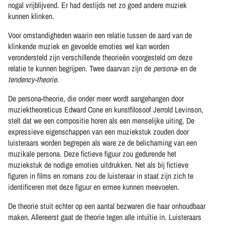
nogal vrijblijvend. Er had destijds net zo goed andere muziek
kunnen klinken.
Voor omstandigheden waarin een relatie tussen de aard van de
klinkende muziek en gevoelde emoties wel kan worden
verondersteld zijn verschillende theorieën voorgesteld om deze
relatie te kunnen begrijpen. Twee daarvan zijn de
persona
- en de
tendency-theorie
.
De persona-theorie, die onder meer wordt aangehangen door
muziektheoreticus Edward Cone en kunstfilosoof Jerrold Levinson,
stelt dat we een compositie horen als een menselijke uiting. De
expressieve eigenschappen van een muziekstuk zouden door
luisteraars worden begrepen als ware ze de belichaming van een
muzikale persona. Deze fictieve figuur zou gedurende het
muziekstuk de nodige emoties uitdrukken. Net als bij fictieve
figuren in films en romans zou de luisteraar in staat zijn zich te
identificeren met deze figuur en ermee kunnen meevoelen.
De theorie stuit echter op een aantal bezwaren die haar onhoudbaar
maken. Allereerst gaat de theorie tegen alle intuïtie in. Luisteraars