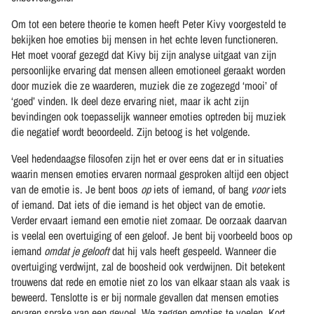
Om tot een betere theorie te komen heeft Peter Kivy voorgesteld te
bekijken hoe emoties bij mensen in het echte leven functioneren.
Het moet vooraf gezegd dat Kivy bij zijn analyse uitgaat van zijn
persoonlijke ervaring dat mensen alleen emotioneel geraakt worden
door muziek die ze waarderen, muziek die ze zogezegd ‘mooi’ of
‘goed’ vinden. Ik deel deze ervaring niet, maar ik acht zijn
bevindingen ook toepasselijk wanneer emoties optreden bij muziek
die negatief wordt beoordeeld. Zijn betoog is het volgende.
Veel hedendaagse filosofen zijn het er over eens dat er in situaties
waarin mensen emoties ervaren normaal gesproken altijd een object
van de emotie is. Je bent boos
op
iets of iemand, of bang
voor
iets
of iemand. Dat iets of die iemand is het object van de emotie.
Verder ervaart iemand een emotie niet zomaar. De oorzaak daarvan
is veelal een overtuiging of een geloof. Je bent bij voorbeeld boos op
iemand
omdat je gelooft
dat hij vals heeft gespeeld. Wanneer die
overtuiging verdwijnt, zal de boosheid ook verdwijnen. Dit betekent
trouwens dat rede en emotie niet zo los van elkaar staan als vaak is
beweerd. Tenslotte is er bij normale gevallen dat mensen emoties
ervaren sprake van een gevoel. We zeggen emoties te voelen. Kort