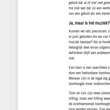
geluid dat
al of niet met goe
me niet wat dat is) een eenhe
van een geluid als een klank
Ja, maar is het muziek?
Kunnen we iets preciezers ze
er juist geluiden die we van
muziek bestaat? Als je honde
belangrijk deel ervan uitg
definiëren blijft een problee
niet.
Een toon is een specifieke so
door een herkenbare toonhoog
Mensen zijn in de regel erg
toonhoogte meer onderscheid
Toon en ruis zijn twee uiter
trilling, maar een trilling 
de overheersende toonhoogte
toon worden ervaren. Een goe