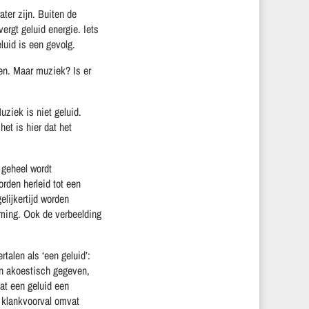
ater zijn. Buiten de
rgt geluid energie. Iets
eluid is een gevolg.
ren. Maar muziek? Is er
ziek is niet geluid.
et is hier dat het
 geheel wordt
rden herleid tot een
elijkertijd worden
neming. Ook de verbeelding
talen als ‘een geluid’:
en akoestisch gegeven,
at een geluid een
 klankvoorval omvat