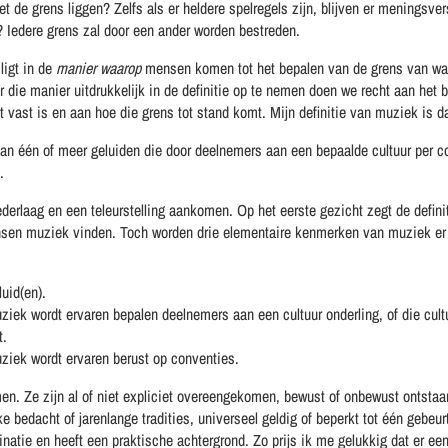
t de grens liggen? Zelfs als er heldere spelregels zijn, blijven er meningsve
 Iedere grens zal door een ander worden bestreden.
ligt in de
manier waarop
mensen komen tot het bepalen van de grens van wat
r die manier uitdrukkelijk in de definitie op te nemen doen we recht aan het 
et vast is en aan hoe die grens tot stand komt. Mijn definitie van muziek is d
van één of meer geluiden die door deelnemers aan een bepaalde cultuur per c
.
ederlaag en een teleurstelling aankomen. Op het eerste gezicht zegt de defini
en muziek vinden. Toch worden drie elementaire kenmerken van muziek er n
uid(en).
ziek wordt ervaren bepalen deelnemers aan een cultuur onderling, of die cultuu
t.
uziek wordt ervaren berust op conventies.
en. Ze zijn al of niet expliciet overeengekomen, bewust of onbewust ontsta
ke bedacht of jarenlange tradities, universeel geldig of beperkt tot één gebeu
natie en heeft een praktische achtergrond. Zo prijs ik me gelukkig dat er ee