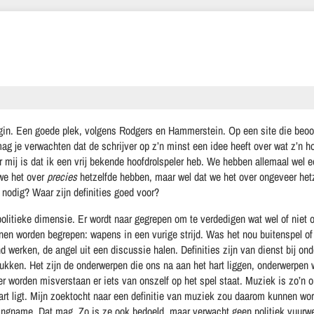
egin. Een goede plek, volgens Rodgers en Hammerstein. Op een site die beo
ag je verwachten dat de schrijver op z’n minst een idee heeft over wat z’n h
 mij is dat ik een vrij bekende hoofdrolspeler heb. We hebben allemaal wel e
 we het over
precies
hetzelfde hebben, maar wel dat we het over ongeveer he
 nodig? Waar zijn definities goed voor?
olitieke dimensie. Er wordt naar gegrepen om te verdedigen wat wel of niet 
n worden begrepen: wapens in een vurige strijd. Was het nou buitenspel of 
 werken, de angel uit een discussie halen. Definities zijn van dienst bij on
rukken. Het zijn de onderwerpen die ons na aan het hart liggen, onderwerpen 
 worden misverstaan er iets van onszelf op het spel staat. Muziek is zo’n 
hart ligt. Mijn zoektocht naar een definitie van muziek zou daarom kunnen wo
llingname. Dat mag. Zo is ze ook bedoeld, maar verwacht geen politiek vuur