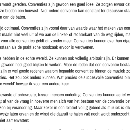
 wordt gereden. Conventies zijn gewoon een goed idee. Ze zorgen ervoor dat j
 ze bieden een houvast. Niet iedere conventie kan constant ter discussie st
jn dan de baten.
tijd optimaal. Conventies zijn vooral daar van waarde waar het maken van een
 maakt niet veel uit of we aan de linker- of rechterkant van de weg rijden, ma
voor alle conventies geldt dit zonder meer. Conventies kunnen over hun eig
bestaan als de praktische noodzaak ervoor is verdwenen.
hebben in de echte wereld. Ze kunnen ook volledig arbitrair zijn. Er kunne
gewoon heel goed blijken te werken. Maar de reden dat een conventie bestaat
 zijn er wel goede redenen waarom bepaalde conventies binnen de muziek zo
nties. Het zou ook anders kunnen. Wat precies de succesvolle conventies bin
e wereld’ bewaar ik voor een andere keer.
bewuste of onbewuste, tussen mensen onderling. Conventies kunnen actief w
gt af van de vraag in hoeverre men zich van het bestaan van de conventie be
zen bij verandering. Maar zeker in een relatief veilig gebied als muziek is e
rwege laten ervan en de winst die daaruit te halen valt nooit wordt onderzoch
niet samenvatten: