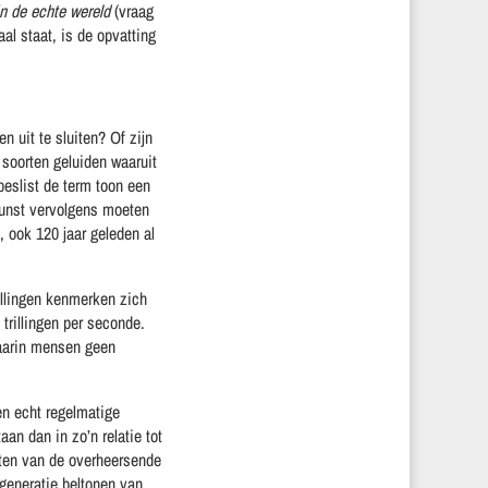
in de echte wereld
(vraag
al staat, is de opvatting
 uit te sluiten? Of zijn
 soorten geluiden waaruit
beslist de term toon een
kunst vervolgens moeten
, ook 120 jaar geleden al
rillingen kenmerken zich
trillingen per seconde.
waarin mensen geen
en echt regelmatige
an dan in zo’n relatie tot
iten van de overheersende
 generatie beltonen van