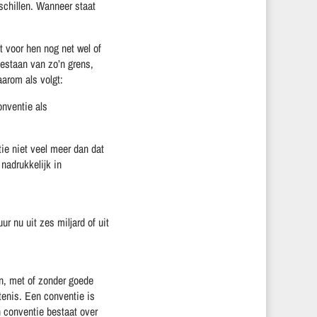
rschillen. Wanneer staat
 voor hen nog net wel of
bestaan van zo’n grens,
aarom als volgt:
onventie als
tie niet veel meer dan dat
adrukkelijk in
r nu uit zes miljard of uit
an, met of zonder goede
rtenis. Een conventie is
n conventie bestaat over