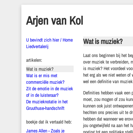
Arjen van Kol
U bevindt zich hier / Home
Wat is muziek?
Liedvertalerij
Laat ons beginnen bij het b
artikelen:
over muziek te verbreiden, m
is muziek? Het voordeel voor
Wat is muziek?
het erg als we niet weten of
Wat is er mis met
wel een definitie van muziek
commerciële muziek?
Zit de emotie in de muziek
Definities hebben vaak een p
of in de luisteraar?
moet, zou mogen of zou kunne
De muzieknotatie in het
kunnen ook juist ontwapenend
Gruuthuse-handschrift
hechten ons precies uit te d
hebben dat wanneer we erover
boekje dat ik vertaald heb:
jou ongetwijfeld na aan het 
James Allen - Zoals je
poging tot een politieke ste