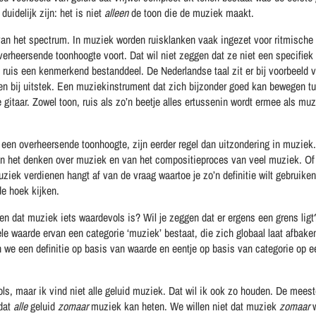
uidelijk zijn: het is niet
alleen
de toon die de muziek maakt.
 van het spectrum. In muziek worden ruisklanken vaak ingezet voor ritmisch
rheersende toonhoogte voort. Dat wil niet zeggen dat ze niet een specifiek
 ruis een kenmerkend bestanddeel. De Nederlandse taal zit er bij voorbeeld v
ken bij uitstek. Een muziekinstrument dat zich bijzonder goed kan bewegen t
e gitaar. Zowel toon, ruis als zo’n beetje alles ertussenin wordt ermee als mu
 een overheersende toonhoogte, zijn eerder regel dan uitzondering in muziek
an het denken over muziek en van het compositieproces van veel muziek. Of
uziek verdienen hangt af van de vraag waartoe je zo’n definitie wilt gebruiken
e hoek kijken.
gen dat muziek iets waardevols is? Wil je zeggen dat er ergens een grens ligt?
le waarde ervan een categorie ‘muziek’ bestaat, die zich globaal laat afbaken
 we een definitie op basis van waarde en eentje op basis van categorie op e
ls, maar ik vind niet alle geluid muziek. Dat wil ik ook zo houden. De mees
 dat
alle
geluid
zomaar
muziek kan heten. We willen niet dat muziek
zomaar
w