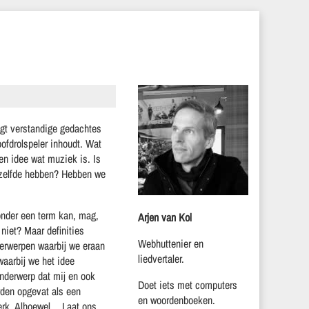
ogt verstandige gedachtes
oofdrolspeler inhoudt. Wat
en idee wat muziek is. Is
tzelfde hebben? Hebben we
onder een term kan, mag,
Arjen van Kol
niet? Maar definities
Webhuttenier en
derwerpen waarbij we eraan
liedvertaler.
waarbij we het idee
onderwerp dat mij en ook
Doet iets met computers
rden opgevat als een
en woordenboeken.
werk. Alhoewel…
Laat ons