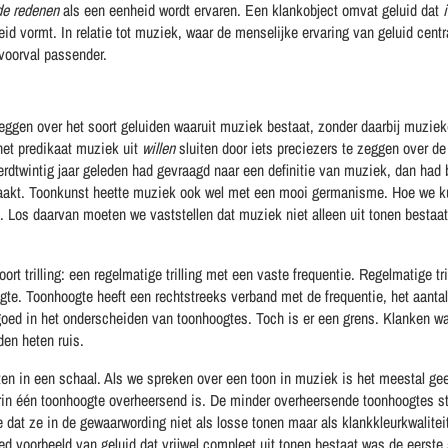
de redenen
als een eenheid wordt ervaren. Een klankobject omvat geluid dat
id vormt. In relatie tot muziek, waar de menselijke ervaring van geluid centra
voorval passender.
ggen over het soort geluiden waaruit muziek bestaat, zonder daarbij muzieken
 het predikaat muziek uit
willen
sluiten door iets preciezers te zeggen over de
rdtwintig jaar geleden had gevraagd naar een definitie van muziek, dan had 
emaakt. Toonkunst heette muziek ook wel met een mooi germanisme. Hoe we 
m. Los daarvan moeten we vaststellen dat muziek niet alleen uit tonen bestaat
ort trilling: een regelmatige trilling met een vaste frequentie. Regelmatige t
te. Toonhoogte heeft een rechtstreeks verband met de frequentie, het aantal 
 goed in het onderscheiden van toonhoogtes. Toch is er een grens. Klanken 
en heten ruis.
sten in een schaal. Als we spreken over een toon in muziek is het meestal ge
waarin één toonhoogte overheersend is. De minder overheersende toonhoogtes sta
 dat ze in de gewaarwording niet als losse tonen maar als klankkleurkwalite
d voorbeeld van geluid dat vrijwel compleet uit tonen bestaat was de eerste