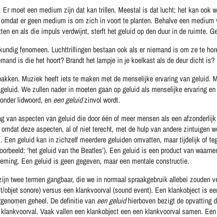
r. Er moet een medium zijn dat kan trillen. Meestal is dat lucht; het kan ook w
 omdat er geen medium is om zich in voort te planten. Behalve een medium ve
tten en als die impuls verdwijnt, sterft het geluid op den duur in de ruimte. G
kundig fenomeen. Luchttrillingen bestaan ook als er niemand is om ze te ho
mand is die het hoort? Brandt het lampje in je koelkast als de deur dicht is?
akken. Muziek heeft iets te maken met de menselijke ervaring van geluid. Mu
geluid. We zullen nader in moeten gaan op geluid als menselijke ervaring en h
zonder lidwoord, en
een geluid
zinvol wordt.
ng van aspecten van geluid die door één of meer mensen als een afzonderlijk
 omdat deze aspecten, al of niet terecht, met de hulp van andere zintuigen wo
Een geluid kan in zichzelf meerdere geluiden omvatten, maar tijdelijk of teg
voorbeeld: ‘het geluid van the Beatles’). Een geluid is een product van waar
neming. Een geluid is geen gegeven, maar een mentale constructie.
zijn twee termen gangbaar, die we in normaal spraakgebruik allebei zouden ver
t/objet sonore) versus een klankvoorval (sound event). Een klankobject is e
rgenomen geheel. De definitie van
een geluid
hierboven bezigt de opvatting d
klankvoorval. Vaak vallen een klankobject een een klankvoorval samen. Een